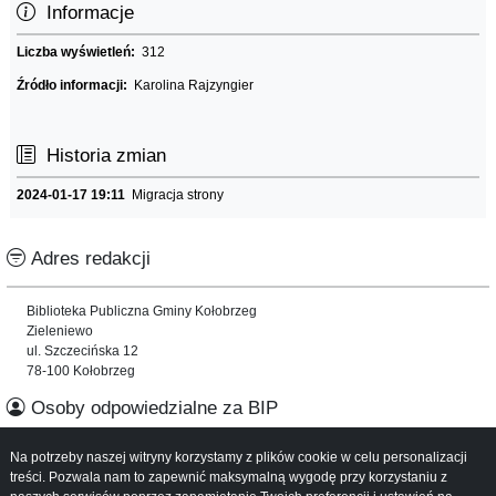
Informacje
Liczba wyświetleń:
312
Źródło informacji:
Karolina Rajzyngier
Historia zmian
2024-01-17 19:11
Migracja strony
Adres redakcji
Biblioteka Publiczna Gminy Kołobrzeg
Zieleniewo
ul. Szczecińska 12
78-100 Kołobrzeg
Osoby odpowiedzialne za BIP
Na potrzeby naszej witryny korzystamy z plików cookie w celu personalizacji
Informacje o serwisie
treści. Pozwala nam to zapewnić maksymalną wygodę przy korzystaniu z